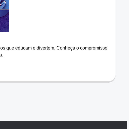
 jogos que educam e divertem. Conheça o compromisso
a.