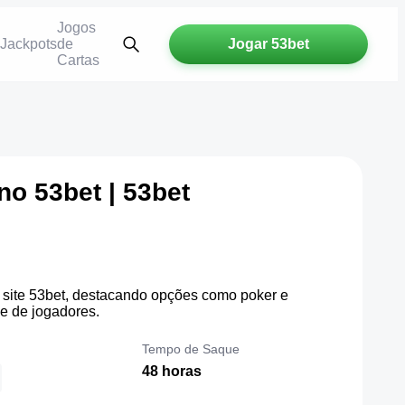
Jogos
Jackpots
de
Jogar 53bet
Cartas
no 53bet | 53bet
o site 53bet, destacando opções como poker e
de de jogadores.
Tempo de Saque
48 horas