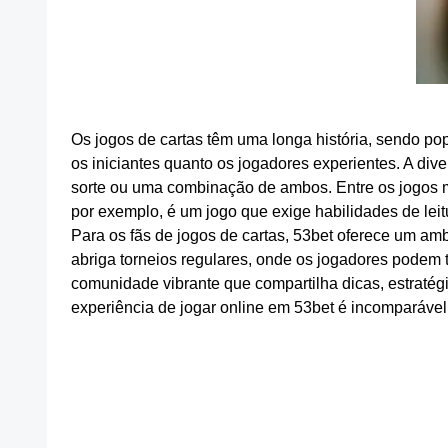
Os jogos de cartas têm uma longa história, sendo pop
os iniciantes quanto os jogadores experientes. A dive
sorte ou uma combinação de ambos. Entre os jogos mai
por exemplo, é um jogo que exige habilidades de leit
Para os fãs de jogos de cartas, 53bet oferece um a
abriga torneios regulares, onde os jogadores podem 
comunidade vibrante que compartilha dicas, estratégi
experiência de jogar online em 53bet é incomparável,