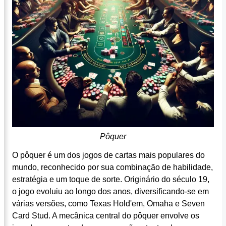
Pôquer
O pôquer é um dos jogos de cartas mais populares do
mundo, reconhecido por sua combinação de habilidade,
estratégia e um toque de sorte. Originário do século 19,
o jogo evoluiu ao longo dos anos, diversificando-se em
várias versões, como Texas Hold'em, Omaha e Seven
Card Stud. A mecânica central do pôquer envolve os