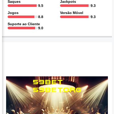
Saques
Jackpots
9.5
9.3
Jogos
Versão Móvel
8.8
9.3
Suporte ao Cliente
9.0
Informações básicas sobre Estrela Bet cassino