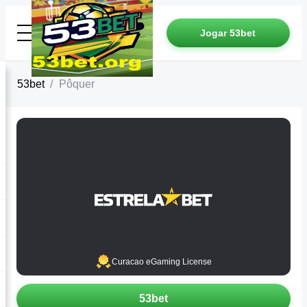
Jogar 53bet
53bet
Pôquer
Curacao eGaming License
53bet