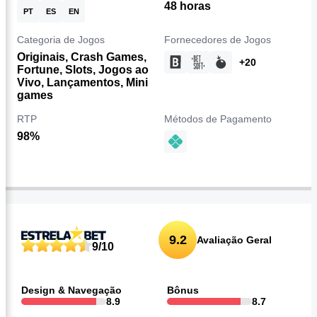
48 horas
PT
ES
EN
Categoria de Jogos
Fornecedores de Jogos
Originais, Crash Games,
+20
Fortune, Slots, Jogos ao
Vivo, Lançamentos, Mini
games
RTP
Métodos de Pagamento
98%
Avaliação geral Pôquer
9.2
Avaliação Geral
9/10
Design & Navegação
Bônus
8.9
8.7