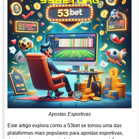
Apostas Esportivas
Este artigo explora como a 53bet se tornou uma das
plataformas mais populares para apostas esportivas,