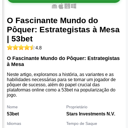
O Fascinante Mundo do
Pôquer: Estrategistas à Mesa
| 53bet
4.8
O Fascinante Mundo do Pôquer: Estrategistas
à Mesa
Neste artigo, exploramos a história, as variantes e as
habilidades necessárias para se tornar um jogador de
pôquer de sucesso, além do papel crucial das
plataformas online como a 53bet na popularização do
jogo.
Nome
Proprietário
53bet
Stars Investments N.V.
Idiomas
Tempo de Saque